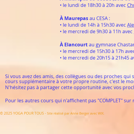
• le lundi de 18h30 à 20h avec
Chr
À Maurepas
au CESA :
• le lundi de 14h à 15h30 avec
Al
• le mercredi de 9h30 à 11h avec
À Elancourt
au gymnase Chastan
• le mercredi de 15h30 à 17h av
• le mercredi de 20h15 à 21h45 
Si v
ous avez des a
mis, des collègues ou des proches qui s
cours supplémentaire à votre propre routine, c'est le m
N'hésitez pas à partager cette opportunité avec vos proc
Pour les autres cours qui n'affichent pas "COMPLET" sur n
© 2025 YOGA POUR TOUS -
Site réalisé par Anne Berger avec WIX.